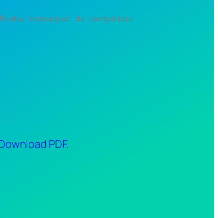
Pentru instrucțiuni de completare
Download PDF
.