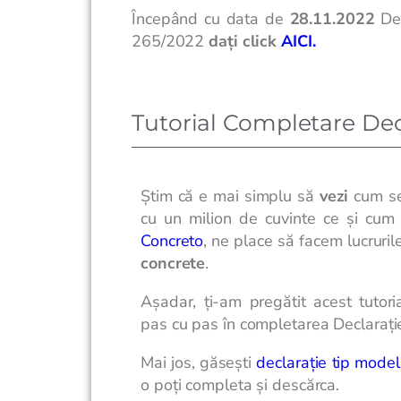
Începând cu data de
28.11.2022
De
265/2022
dați click
AICI.
Tutorial Completare Dec
Știm că e mai simplu să
vezi
cum se 
cu un milion de cuvinte ce și cum 
Concreto
, ne place să facem lucruril
concrete
.
Așadar, ți-am pregătit acest tutor
pas cu pas în completarea Declarați
Mai jos, găsești
declarație tip model
o poți completa și descărca.