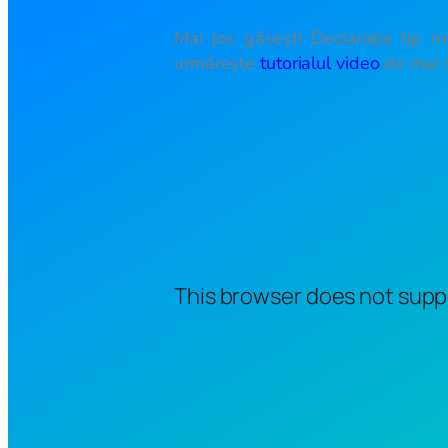
Mai jos găsești Declarația tip m
urmărește
tutorialul video
de mai 
This browser does not suppo