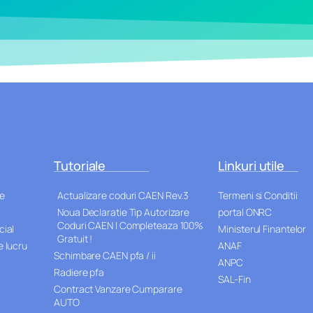
Tutoriale
Linkuri utile
le
Actualizare coduri CAEN Rev.3
Termeni si Conditii
Noua Declaratie Tip Autorizare
portal ONRC
Coduri CAEN | Completeaza 100%
cial
Ministerul Finantelor
Gratuit !
 lucru
ANAF
Schimbare CAEN pfa / ii
ANPC
Radiere pfa
SAL-Fin
Contract Vanzare Cumparare
AUTO