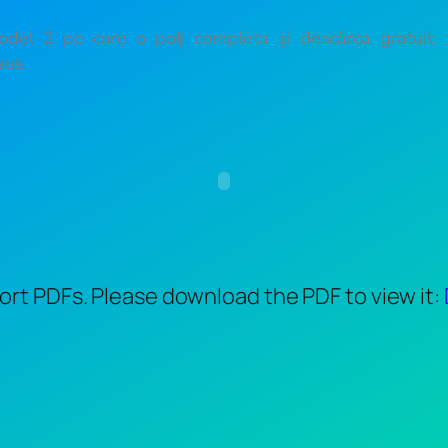
odel 2 pe care o poți completa și descărca gratuit. 
sus.
rt PDFs. Please download the PDF to view it: