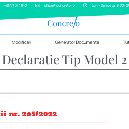
+40 771 074 840
office@concreto.ro
Luni - Sambata: 9:00 - 
Modificari
Generator Documente
Tut
Declaratie Tip Model 2
ii nr. 265/2022